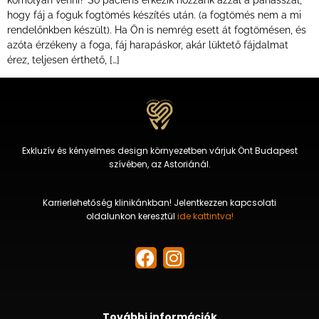
komolyan venni? So páciens érkezik hozzánk azzal a panasszal,
hogy fáj a foguk fogtömés készítés után. (a fogtömés nem a mi
rendelőnkben készült). Ha Ön is nemrég esett át fogtömésen, és
azóta érzékeny a foga, fáj harapáskor, akár lüktető fájdalmat
érez, teljesen érthető, […]
Exkluzív és kényelmes design környezetben várjuk Önt Budapest
szívében, az Astoriánál.
Karrierlehetőség klinikánkban! Jelentkezzen kapcsolati
oldalunkon keresztül
ide kattintva!
További információk