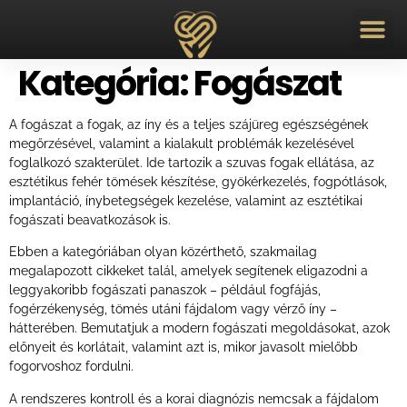
Kategória:
Fogászat
A fogászat a fogak, az íny és a teljes szájüreg egészségének
megőrzésével, valamint a kialakult problémák kezelésével
foglalkozó szakterület. Ide tartozik a szuvas fogak ellátása, az
esztétikus fehér tömések készítése, gyökérkezelés, fogpótlások,
implantáció, ínybetegségek kezelése, valamint az esztétikai
fogászati beavatkozások is.
Ebben a kategóriában olyan közérthető, szakmailag
megalapozott cikkeket talál, amelyek segítenek eligazodni a
leggyakoribb fogászati panaszok – például fogfájás,
fogérzékenység, tömés utáni fájdalom vagy vérző íny –
hátterében. Bemutatjuk a modern fogászati megoldásokat, azok
előnyeit és korlátait, valamint azt is, mikor javasolt mielőbb
fogorvoshoz fordulni.
A rendszeres kontroll és a korai diagnózis nemcsak a fájdalom