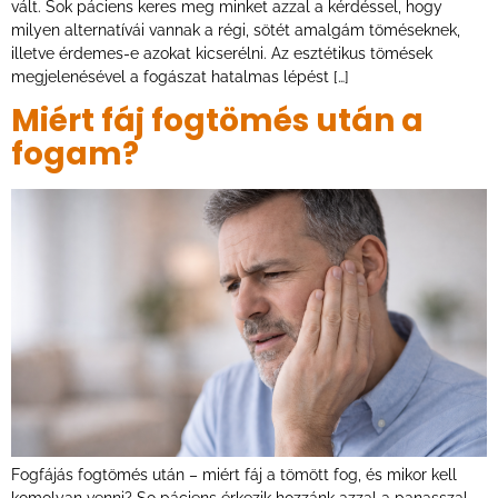
vált. Sok páciens keres meg minket azzal a kérdéssel, hogy
milyen alternatívái vannak a régi, sötét amalgám töméseknek,
illetve érdemes-e azokat kicserélni. Az esztétikus tömések
megjelenésével a fogászat hatalmas lépést […]
Miért fáj fogtömés után a
fogam?
Fogfájás fogtömés után – miért fáj a tömött fog, és mikor kell