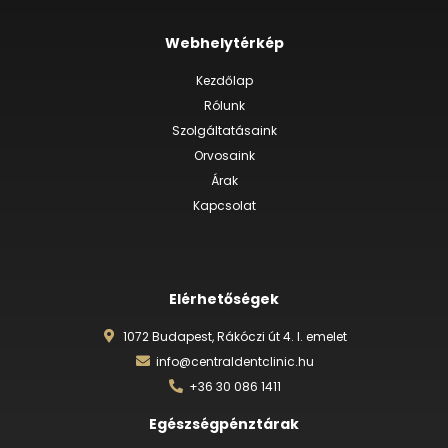
Webhelytérkép
Kezdőlap
Rólunk
Szolgáltatásaink
Orvosaink
Árak
Kapcsolat
Elérhetőségek
1072 Budapest, Rákóczi út 4. I. emelet
info@centraldentclinic.hu
+36 30 086 1411
Egészségpénztárak